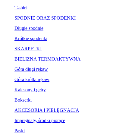
T-shirt
SPODNIE ORAZ SPODENKI
Długie spodnie
Krótkie spodenki
SKARPETKI
BIELIZNA TERMOAKTYWNA
Góra długi rękaw
Góra krótki rękaw
Kalesony i getry
Bokserki
AKCESORIA I PIELĘGNACJA
Impregnaty, środki piorące
Paski