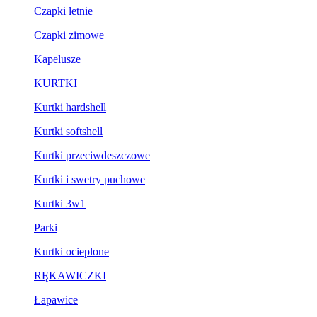
Czapki letnie
Czapki zimowe
Kapelusze
KURTKI
Kurtki hardshell
Kurtki softshell
Kurtki przeciwdeszczowe
Kurtki i swetry puchowe
Kurtki 3w1
Parki
Kurtki ocieplone
RĘKAWICZKI
Łapawice