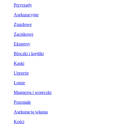
Przyrządy
Asekuracyjne
Zjazdowe
Zaciskowe
Ekspresy
Bloczki i krętliki
Kaski
Uprzęże
Lonże
Magnezja i woreczki
Pozostałe
Asekuracja własna
Kości