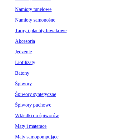
Namioty tunelowe
Namioty samonośne
Tarpy i płachty biwakowe
Akcesoria
Jedzenie
Liofilizaty
Batony
Śpiwory
Śpiwory syntetyczne
Śpiwory puchowe
Wkładki do śpiworów
Maty i materace
Maty samopompujące