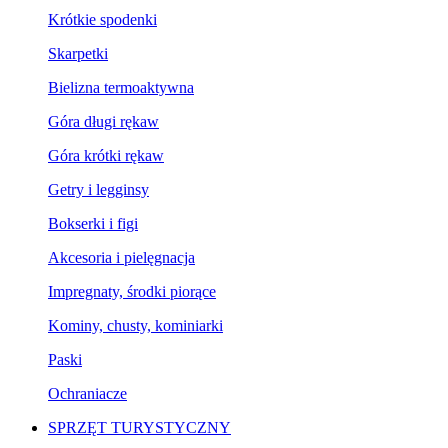
Krótkie spodenki
Skarpetki
Bielizna termoaktywna
Góra długi rękaw
Góra krótki rękaw
Getry i legginsy
Bokserki i figi
Akcesoria i pielęgnacja
Impregnaty, środki piorące
Kominy, chusty, kominiarki
Paski
Ochraniacze
SPRZĘT TURYSTYCZNY