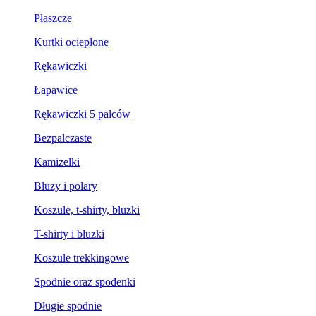
Płaszcze
Kurtki ocieplone
Rękawiczki
Łapawice
Rękawiczki 5 palców
Bezpalczaste
Kamizelki
Bluzy i polary
Koszule, t-shirty, bluzki
T-shirty i bluzki
Koszule trekkingowe
Spodnie oraz spodenki
Długie spodnie