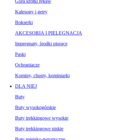
Góra krótki rękaw
Kalesony i getry
Bokserki
AKCESORIA I PIELĘGNACJA
Impregnaty, środki piorące
Paski
Ochraniacze
Kominy, chusty, kominiarki
DLA NIEJ
Buty
Buty wysokogórskie
Buty trekkingowe wysokie
Buty trekkingowe niskie
Buty miejsko-turystyczne