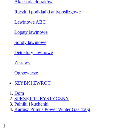
Akcesoria do raków
Raczki i podkładki antypoślizgowe
Lawinowe ABC
Łopaty lawinowe
Sondy lawinowe
Detektory lawinowe
Zestawy
Ogrzewacze
SZYBKI ZWROT
Dom
SPRZĘT TURYSTYCZNY
Palniki i kuchenki
Kartusz Primus Power Winter Gas 450g
