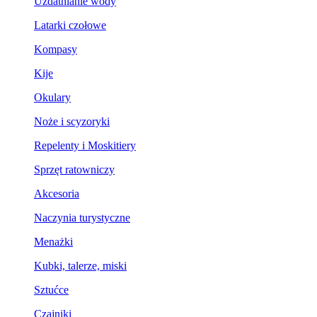
Uzdatnianie wody
Latarki czołowe
Kompasy
Kije
Okulary
Noże i scyzoryki
Repelenty i Moskitiery
Sprzęt ratowniczy
Akcesoria
Naczynia turystyczne
Menażki
Kubki, talerze, miski
Sztućce
Czajniki