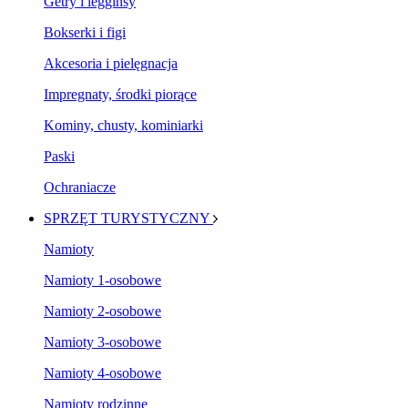
Getry i legginsy
Bokserki i figi
Akcesoria i pielęgnacja
Impregnaty, środki piorące
Kominy, chusty, kominiarki
Paski
Ochraniacze
SPRZĘT TURYSTYCZNY
Namioty
Namioty 1-osobowe
Namioty 2-osobowe
Namioty 3-osobowe
Namioty 4-osobowe
Namioty rodzinne