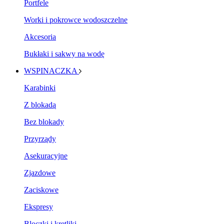
Portfele
Worki i pokrowce wodoszczelne
Akcesoria
Bukłaki i sakwy na wodę
WSPINACZKA
Karabinki
Z blokadą
Bez blokady
Przyrządy
Asekuracyjne
Zjazdowe
Zaciskowe
Ekspresy
Bloczki i krętliki