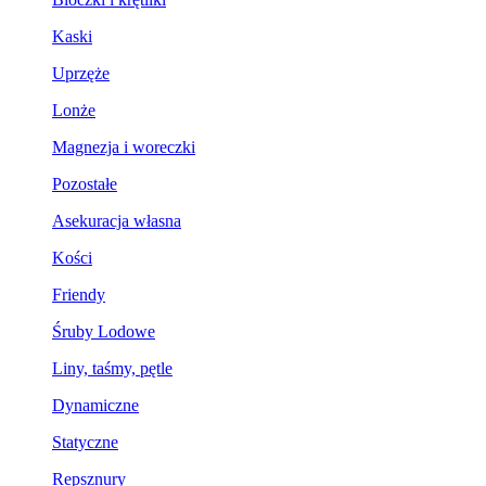
Kaski
Uprzęże
Lonże
Magnezja i woreczki
Pozostałe
Asekuracja własna
Kości
Friendy
Śruby Lodowe
Liny, taśmy, pętle
Dynamiczne
Statyczne
Repsznury