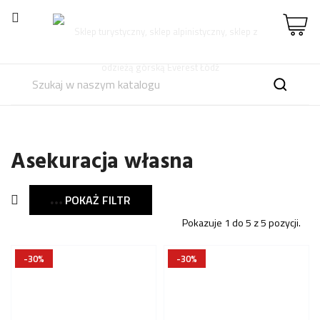

Asekuracja własna
POKAŻ FILTR

Pokazuje 1 do 5 z 5 pozycji.
-30%
-30%