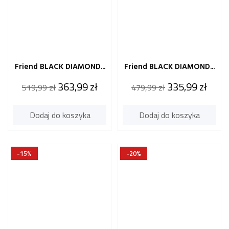
Friend BLACK DIAMOND...
Friend BLACK DIAMOND...
Cena
Cena
Cena
Cena
363,99 zł
335,99 zł
519,99 zł
479,99 zł
katalogowa
katalogowa
Dodaj do koszyka
Dodaj do koszyka
-15%
-20%