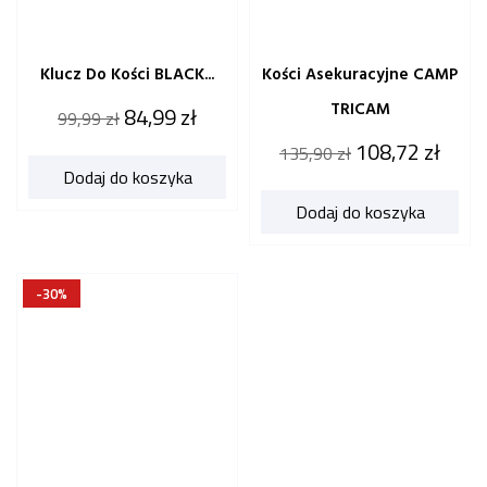
Klucz Do Kości BLACK...
Kości Asekuracyjne CAMP
TRICAM
Cena
Cena
84,99 zł
99,99 zł
katalogowa
Cena
Cena
108,72 zł
135,90 zł
Dodaj do koszyka
katalogowa
Dodaj do koszyka
-30%