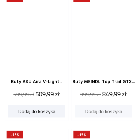
Buty AKU Aira V-Light...
Buty MEINDL Top Trail GTX...
Cena
Cena
Cena
Cena
509,99 zł
849,99 zł
599,99 zł
999,99 zł
katalogowa
katalogowa
Dodaj do koszyka
Dodaj do koszyka
-15%
-15%