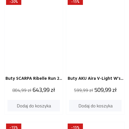
-20%
-15%
Buty SCARPA Ribelle Run 2...
Buty AKU Aira V-Light W's...
Cena
Cena
Cena
Cena
643,99 zł
509,99 zł
804,99 zł
599,99 zł
katalogowa
katalogowa
Dodaj do koszyka
Dodaj do koszyka
-15%
-15%