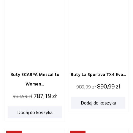
Buty SCARPA Mescalito
Buty La Sportiva TX4 Evo...
Women...
Cena
Cena
890,99 zł
989,99 zł
katalogowa
Cena
Cena
787,19 zł
983,99 zł
Dodaj do koszyka
katalogowa
Dodaj do koszyka