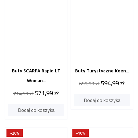
Buty SCARPA Rapid LT
Buty Turystyczne Keen...
Woman...
Cena
Cena
594,99 zł
699,99 zł
katalogowa
Cena
Cena
571,99 zł
714,99 zł
Dodaj do koszyka
katalogowa
Dodaj do koszyka
-20%
-10%