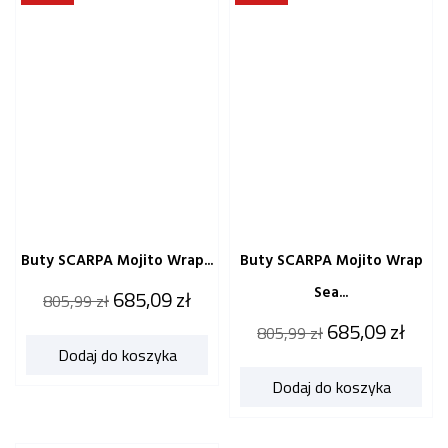
Buty SCARPA Mojito Wrap...
Buty SCARPA Mojito Wrap
Sea...
Cena
Cena
685,09 zł
805,99 zł
katalogowa
Cena
Cena
685,09 zł
805,99 zł
Dodaj do koszyka
katalogowa
Dodaj do koszyka