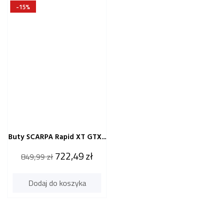
-15%
Buty SCARPA Rapid XT GTX...
Cena
Cena
722,49 zł
849,99 zł
katalogowa
Dodaj do koszyka