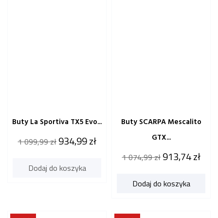
Buty La Sportiva TX5 Evo...
Buty SCARPA Mescalito
GTX...
Cena
Cena
934,99 zł
1 099,99 zł
katalogowa
Cena
Cena
913,74 zł
1 074,99 zł
Dodaj do koszyka
katalogowa
Dodaj do koszyka