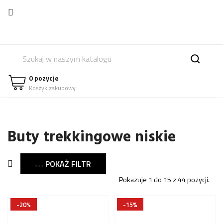

0 pozycje
Koszyk zakupowy
Buty trekkingowe niskie
POKAŻ FILTR

Pokazuje 1 do 15 z 44 pozycji.
-20%
-15%