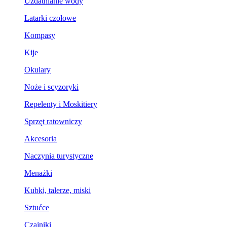
Uzdatnianie wody
Latarki czołowe
Kompasy
Kije
Okulary
Noże i scyzoryki
Repelenty i Moskitiery
Sprzęt ratowniczy
Akcesoria
Naczynia turystyczne
Menażki
Kubki, talerze, miski
Sztućce
Czajniki