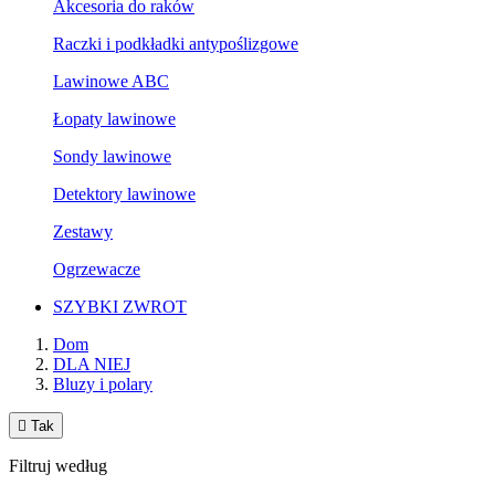
Akcesoria do raków
Raczki i podkładki antypoślizgowe
Lawinowe ABC
Łopaty lawinowe
Sondy lawinowe
Detektory lawinowe
Zestawy
Ogrzewacze
SZYBKI ZWROT
Dom
DLA NIEJ
Bluzy i polary

Tak
Filtruj według