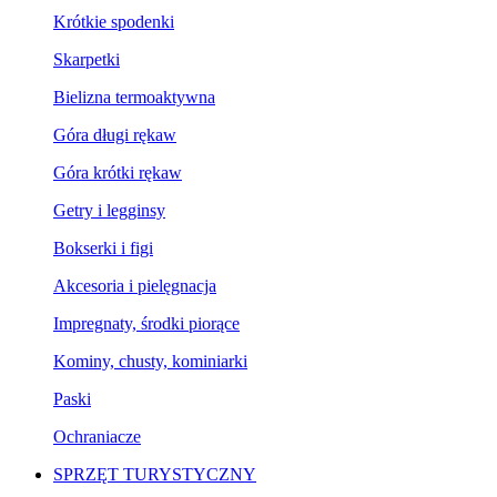
Krótkie spodenki
Skarpetki
Bielizna termoaktywna
Góra długi rękaw
Góra krótki rękaw
Getry i legginsy
Bokserki i figi
Akcesoria i pielęgnacja
Impregnaty, środki piorące
Kominy, chusty, kominiarki
Paski
Ochraniacze
SPRZĘT TURYSTYCZNY