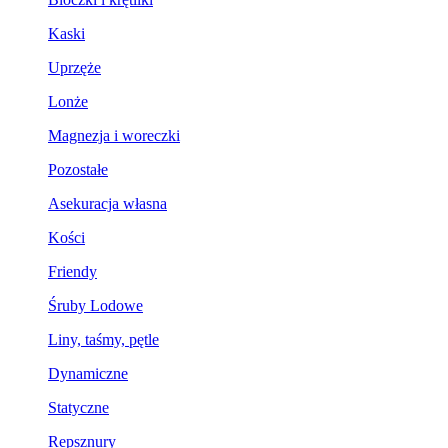
Kaski
Uprzęże
Lonże
Magnezja i woreczki
Pozostałe
Asekuracja własna
Kości
Friendy
Śruby Lodowe
Liny, taśmy, pętle
Dynamiczne
Statyczne
Repsznury