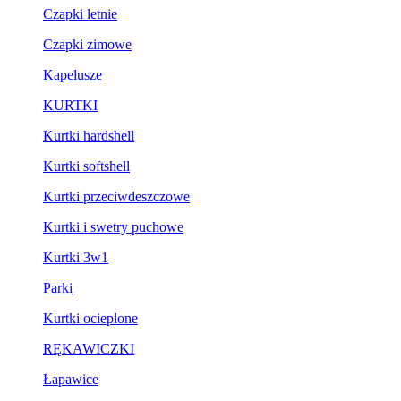
Czapki letnie
Czapki zimowe
Kapelusze
KURTKI
Kurtki hardshell
Kurtki softshell
Kurtki przeciwdeszczowe
Kurtki i swetry puchowe
Kurtki 3w1
Parki
Kurtki ocieplone
RĘKAWICZKI
Łapawice