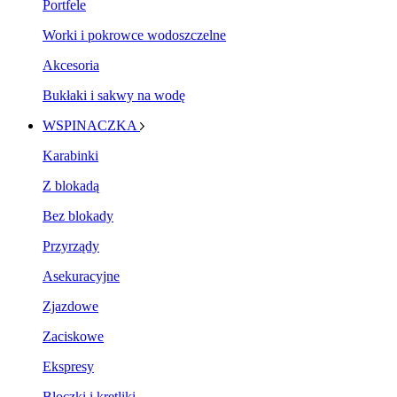
Portfele
Worki i pokrowce wodoszczelne
Akcesoria
Bukłaki i sakwy na wodę
WSPINACZKA
Karabinki
Z blokadą
Bez blokady
Przyrządy
Asekuracyjne
Zjazdowe
Zaciskowe
Ekspresy
Bloczki i krętliki