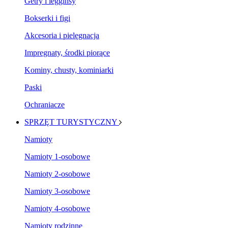
Getry i legginsy
Bokserki i figi
Akcesoria i pielęgnacja
Impregnaty, środki piorące
Kominy, chusty, kominiarki
Paski
Ochraniacze
SPRZĘT TURYSTYCZNY
Namioty
Namioty 1-osobowe
Namioty 2-osobowe
Namioty 3-osobowe
Namioty 4-osobowe
Namioty rodzinne