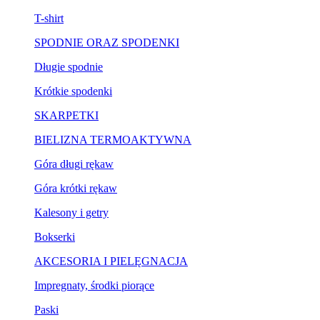
T-shirt
SPODNIE ORAZ SPODENKI
Długie spodnie
Krótkie spodenki
SKARPETKI
BIELIZNA TERMOAKTYWNA
Góra długi rękaw
Góra krótki rękaw
Kalesony i getry
Bokserki
AKCESORIA I PIELĘGNACJA
Impregnaty, środki piorące
Paski