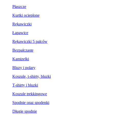
Płaszcze
Kurtki ocieplone
Rękawiczki
Łapawice
Rękawiczki 5 palców
Bezpalczaste
Kamizelki
Bluzy i polary
Koszule, t-shirty, bluzki
T-shirty i bluzki
Koszule trekkingowe
Spodnie oraz spodenki
Długie spodnie