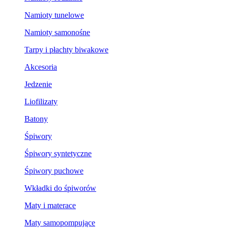
Namioty tunelowe
Namioty samonośne
Tarpy i płachty biwakowe
Akcesoria
Jedzenie
Liofilizaty
Batony
Śpiwory
Śpiwory syntetyczne
Śpiwory puchowe
Wkładki do śpiworów
Maty i materace
Maty samopompujące