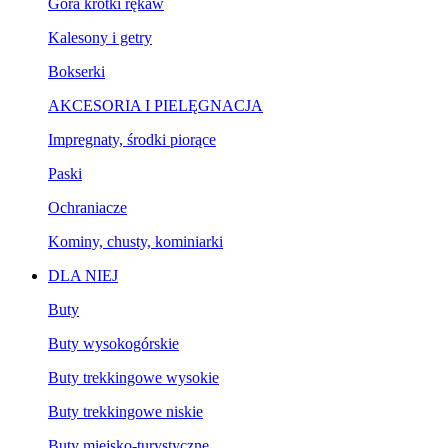
Góra krótki rękaw
Kalesony i getry
Bokserki
AKCESORIA I PIELĘGNACJA
Impregnaty, środki piorące
Paski
Ochraniacze
Kominy, chusty, kominiarki
DLA NIEJ
Buty
Buty wysokogórskie
Buty trekkingowe wysokie
Buty trekkingowe niskie
Buty miejsko-turystyczne