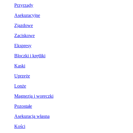
Przyrządy
Asekuracyjne
Zjazdowe
Zaciskowe
Ekspresy
Bloczki i krętliki
Kaski
Uprzęże
Lonże
Magnezja i woreczki
Pozostałe
Asekuracja własna
Kości