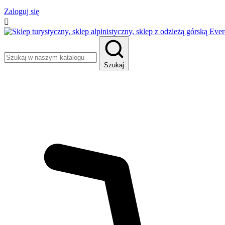
Zaloguj się

Szukaj