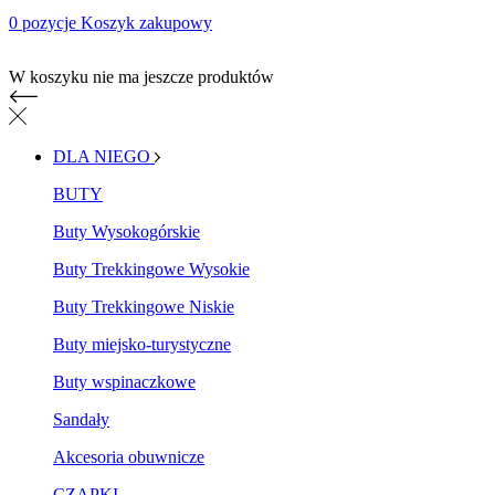
0 pozycje
Koszyk zakupowy
Koszyk zakupowy
W koszyku nie ma jeszcze produktów
DLA NIEGO
BUTY
Buty Wysokogórskie
Buty Trekkingowe Wysokie
Buty Trekkingowe Niskie
Buty miejsko-turystyczne
Buty wspinaczkowe
Sandały
Akcesoria obuwnicze
CZAPKI