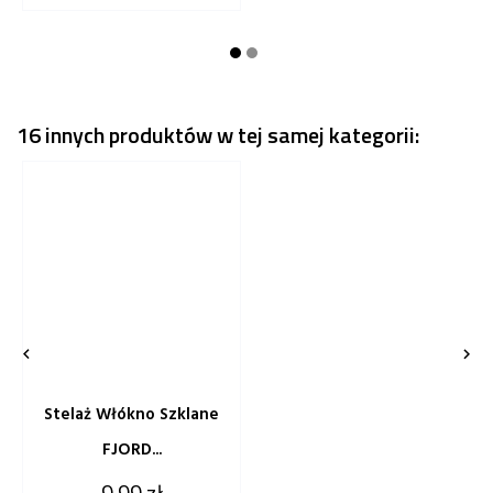
16 innych produktów w tej samej kategorii:


Stelaż Włókno Szklane
FJORD...
Cena
9,99 zł