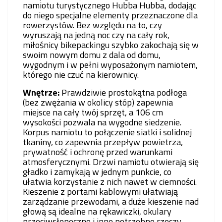
namiotu turystycznego Hubba Hubba, dodając
do niego specjalne elementy przeznaczone dla
rowerzystów. Bez względu na to, czy
wyruszają na jedną noc czy na cały rok,
miłośnicy bikepackingu szybko zakochają się w
swoim nowym domu z dala od domu,
wygodnym i w pełni wyposażonym namiotem,
którego nie czuć na kierownicy.
Wnętrze:
Prawdziwie prostokątna podłoga
(bez zwężania w okolicy stóp) zapewnia
miejsce na cały twój sprzęt, a 106 cm
wysokości pozwala na wygodne siedzenie.
Korpus namiotu to połączenie siatki i solidnej
tkaniny, co zapewnia przepływ powietrza,
prywatność i ochronę przed warunkami
atmosferycznymi. Drzwi namiotu otwierają się
gładko i zamykają w jednym punkcie, co
ułatwia korzystanie z nich nawet w ciemności.
Kieszenie z portami kablowymi ułatwiają
zarządzanie przewodami, a duże kieszenie nad
głową są idealne na rękawiczki, okulary
przeciwsłoneczne i inne potrzebne rzeczy.