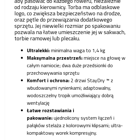
aby pasować do każdego roweru, niezależnie
od rodzaju kierownicy. Torba ma odblaskowe
logo, co zwiększa bezpieczeństwo na drodze,
oraz pętle do przewiązania dodatkowego
sprzętu. Jej niewielki rozmiar po spakowaniu
pozwala na łatwe umieszczenie jej w sakwach,
torbie ramowej lub plecaku.
Ultralekki:
minimalna waga to 1,4 kg
Maksymalna przestrzeń:
miejsce na głowę w
całym namiocie; dwa duże przedsionki do
przechowywania sprzętu
Komfort i ochrona:
2 drzwi StayDry ™ z
wbudowanymi rynienkami; adaptowalny,
wodoszczelny tropik umożliwiający dobrą
wentylację
Łatwe rozstawiania i
pakowanie:
ujednolicony system łączeń i
pałąków stelaża z kolorowymi klipsami; ultra-
kompaktowy worek kompresyjny.