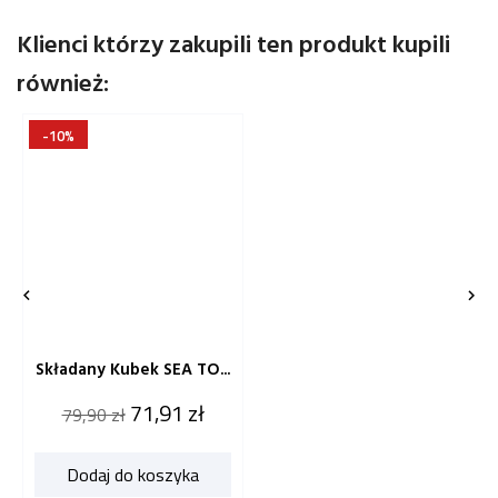
Klienci którzy zakupili ten produkt kupili
również:
-10%


Składany Kubek SEA TO...
Cena
Cena
71,91 zł
79,90 zł
katalogowa
Dodaj do koszyka