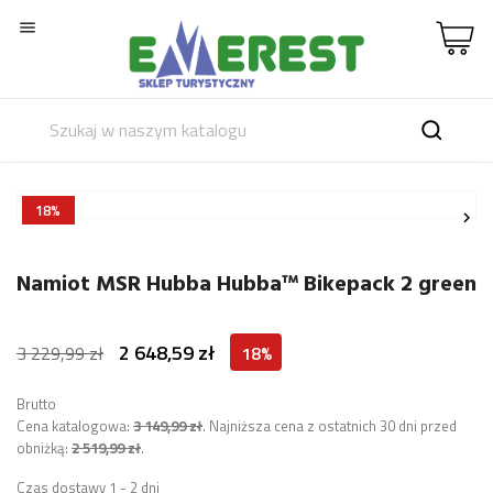

18%


Namiot MSR Hubba Hubba™ Bikepack 2 green
2 648,59 zł
3 229,99 zł
18%
Brutto
Cena katalogowa:
3 149,99 zł
.
Najniższa cena z ostatnich 30 dni przed
obniżką:
2 519,99 zł
.
Czas dostawy 1 - 2 dni