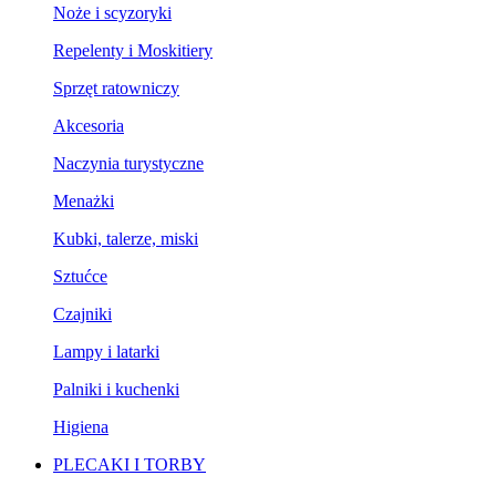
Noże i scyzoryki
Repelenty i Moskitiery
Sprzęt ratowniczy
Akcesoria
Naczynia turystyczne
Menażki
Kubki, talerze, miski
Sztućce
Czajniki
Lampy i latarki
Palniki i kuchenki
Higiena
PLECAKI I TORBY