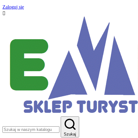
Zaloguj się

Szukaj