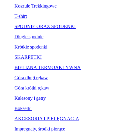
Koszule Trekkingowe
T-shirt
SPODNIE ORAZ SPODENKI
Długie spodnie
Krótkie spodenki
SKARPETKI
BIELIZNA TERMOAKTYWNA
Góra długi rękaw
Góra krótki rękaw
Kalesony i getry
Bokserki
AKCESORIA I PIELĘGNACJA
Impregnaty, środki piorące