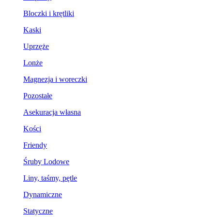
Bloczki i krętliki
Kaski
Uprzęże
Lonże
Magnezja i woreczki
Pozostałe
Asekuracja własna
Kości
Friendy
Śruby Lodowe
Liny, taśmy, pętle
Dynamiczne
Statyczne