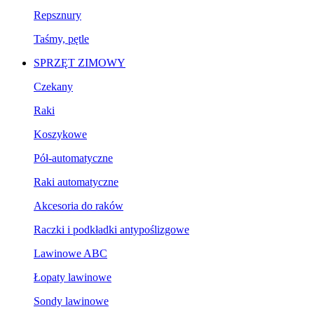
Repsznury
Taśmy, pętle
SPRZĘT ZIMOWY
Czekany
Raki
Koszykowe
Pół-automatyczne
Raki automatyczne
Akcesoria do raków
Raczki i podkładki antypoślizgowe
Lawinowe ABC
Łopaty lawinowe
Sondy lawinowe