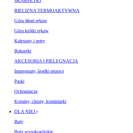
SKARPETKI
BIELIZNA TERMOAKTYWNA
Góra długi rękaw
Góra krótki rękaw
Kalesony i getry
Bokserki
AKCESORIA I PIELĘGNACJA
Impregnaty, środki piorące
Paski
Ochraniacze
Kominy, chusty, kominiarki
DLA NIEJ
Buty
Buty wysokogórskie