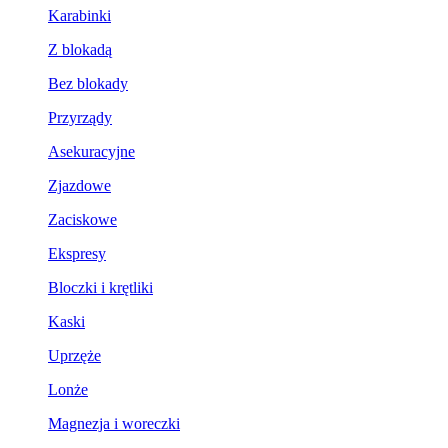
Karabinki
Z blokadą
Bez blokady
Przyrządy
Asekuracyjne
Zjazdowe
Zaciskowe
Ekspresy
Bloczki i krętliki
Kaski
Uprzęże
Lonże
Magnezja i woreczki