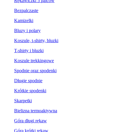
Rękawiczki 5 palców
Bezpalczaste
Kamizelki
Bluzy i polary
Koszule, t-shirty, bluzki
T-shirty i bluzki
Koszule trekkingowe
Spodnie oraz spodenki
Długie spodnie
Krótkie spodenki
Skarpetki
Bielizna termoaktywna
Góra długi rękaw
Góra krótki rękaw