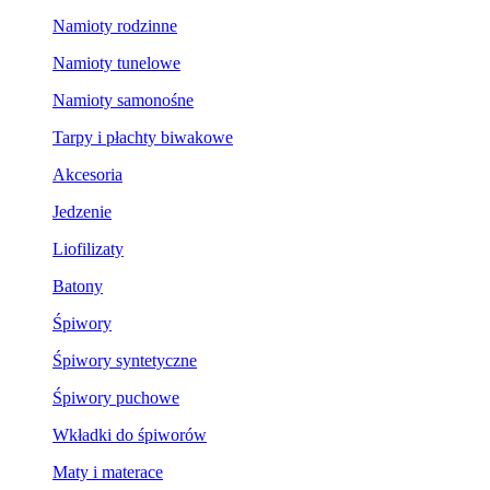
Namioty rodzinne
Namioty tunelowe
Namioty samonośne
Tarpy i płachty biwakowe
Akcesoria
Jedzenie
Liofilizaty
Batony
Śpiwory
Śpiwory syntetyczne
Śpiwory puchowe
Wkładki do śpiworów
Maty i materace