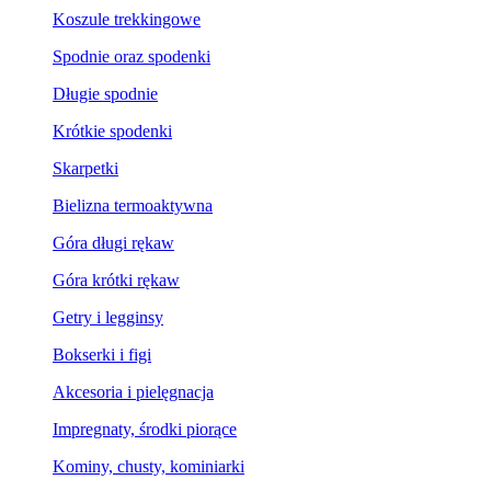
Koszule trekkingowe
Spodnie oraz spodenki
Długie spodnie
Krótkie spodenki
Skarpetki
Bielizna termoaktywna
Góra długi rękaw
Góra krótki rękaw
Getry i legginsy
Bokserki i figi
Akcesoria i pielęgnacja
Impregnaty, środki piorące
Kominy, chusty, kominiarki