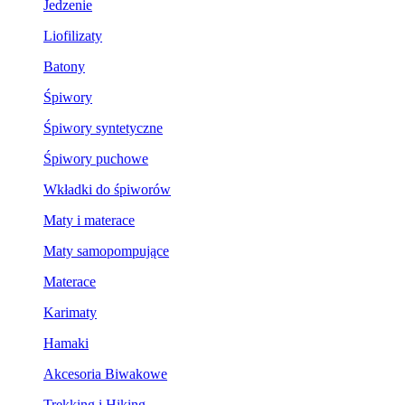
Jedzenie
Liofilizaty
Batony
Śpiwory
Śpiwory syntetyczne
Śpiwory puchowe
Wkładki do śpiworów
Maty i materace
Maty samopompujące
Materace
Karimaty
Hamaki
Akcesoria Biwakowe
Trekking i Hiking