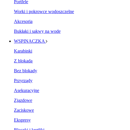
Portfele
Worki i pokrowce wodoszczelne
Akcesoria
Bukłaki i sakwy na wodę
WSPINACZKA
Karabinki
Z blokadą
Bez blokady
Przyrządy
Asekuracyjne
Zjazdowe
Zaciskowe
Ekspresy
Bloczki i krętliki