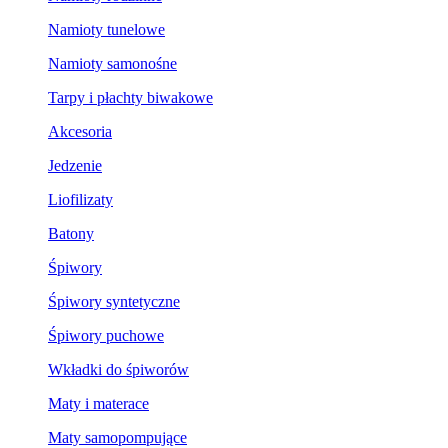
Namioty tunelowe
Namioty samonośne
Tarpy i płachty biwakowe
Akcesoria
Jedzenie
Liofilizaty
Batony
Śpiwory
Śpiwory syntetyczne
Śpiwory puchowe
Wkładki do śpiworów
Maty i materace
Maty samopompujące