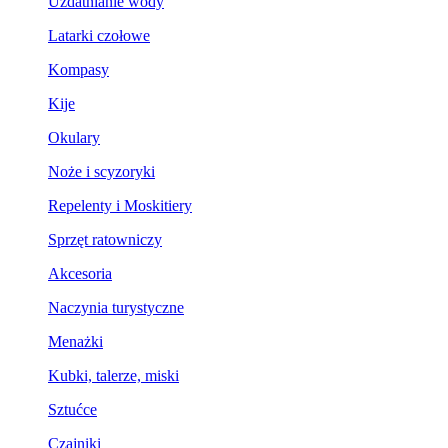
Uzdatnianie wody
Latarki czołowe
Kompasy
Kije
Okulary
Noże i scyzoryki
Repelenty i Moskitiery
Sprzęt ratowniczy
Akcesoria
Naczynia turystyczne
Menażki
Kubki, talerze, miski
Sztućce
Czajniki