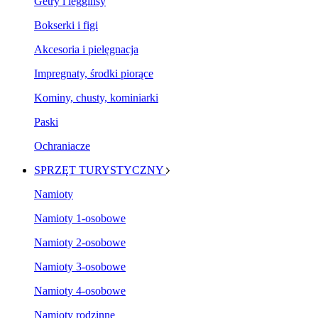
Getry i legginsy
Bokserki i figi
Akcesoria i pielęgnacja
Impregnaty, środki piorące
Kominy, chusty, kominiarki
Paski
Ochraniacze
SPRZĘT TURYSTYCZNY
Namioty
Namioty 1-osobowe
Namioty 2-osobowe
Namioty 3-osobowe
Namioty 4-osobowe
Namioty rodzinne