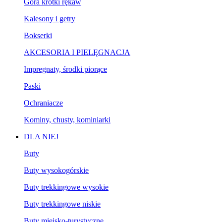
Góra krótki rękaw
Kalesony i getry
Bokserki
AKCESORIA I PIELĘGNACJA
Impregnaty, środki piorące
Paski
Ochraniacze
Kominy, chusty, kominiarki
DLA NIEJ
Buty
Buty wysokogórskie
Buty trekkingowe wysokie
Buty trekkingowe niskie
Buty miejsko-turystyczne