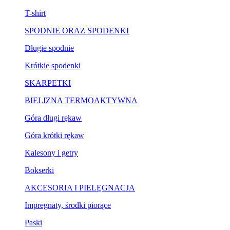
T-shirt
SPODNIE ORAZ SPODENKI
Długie spodnie
Krótkie spodenki
SKARPETKI
BIELIZNA TERMOAKTYWNA
Góra długi rękaw
Góra krótki rękaw
Kalesony i getry
Bokserki
AKCESORIA I PIELĘGNACJA
Impregnaty, środki piorące
Paski