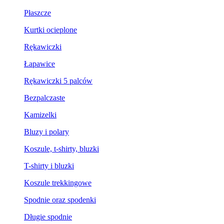
Płaszcze
Kurtki ocieplone
Rękawiczki
Łapawice
Rękawiczki 5 palców
Bezpalczaste
Kamizelki
Bluzy i polary
Koszule, t-shirty, bluzki
T-shirty i bluzki
Koszule trekkingowe
Spodnie oraz spodenki
Długie spodnie