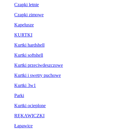
Czapki letnie
Czapki zimowe
Kapelusze
KURTKI
Kurtki hardshell
Kurtki softshell
Kurtki przeciwdeszczowe
Kurtki i swetry puchowe
Kurtki 3w1
Parki
Kurtki ocieplone
RĘKAWICZKI
Łapawice