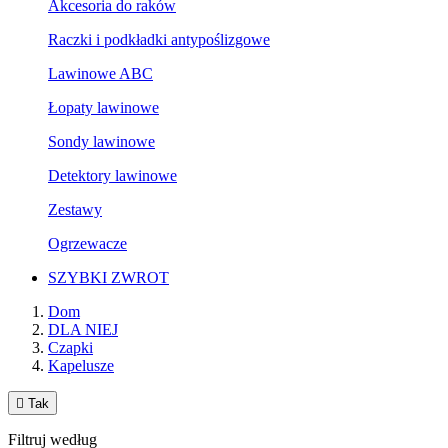
Akcesoria do raków
Raczki i podkładki antypoślizgowe
Lawinowe ABC
Łopaty lawinowe
Sondy lawinowe
Detektory lawinowe
Zestawy
Ogrzewacze
SZYBKI ZWROT
Dom
DLA NIEJ
Czapki
Kapelusze

Tak
Filtruj według