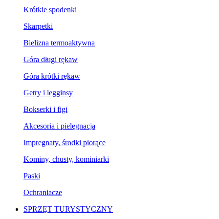
Krótkie spodenki
Skarpetki
Bielizna termoaktywna
Góra długi rękaw
Góra krótki rękaw
Getry i legginsy
Bokserki i figi
Akcesoria i pielęgnacja
Impregnaty, środki piorące
Kominy, chusty, kominiarki
Paski
Ochraniacze
SPRZĘT TURYSTYCZNY