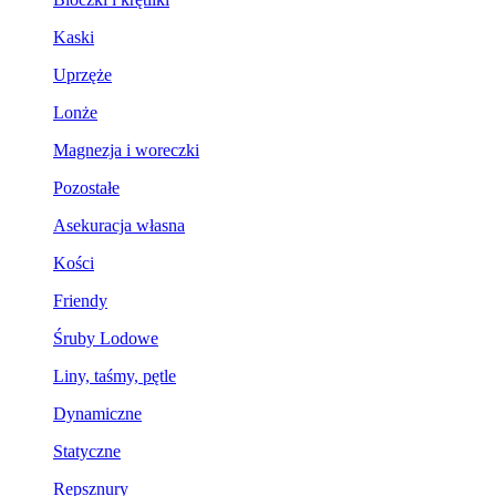
Kaski
Uprzęże
Lonże
Magnezja i woreczki
Pozostałe
Asekuracja własna
Kości
Friendy
Śruby Lodowe
Liny, taśmy, pętle
Dynamiczne
Statyczne
Repsznury