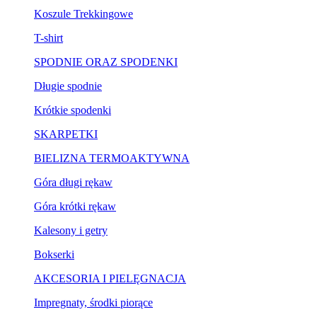
Koszule Trekkingowe
T-shirt
SPODNIE ORAZ SPODENKI
Długie spodnie
Krótkie spodenki
SKARPETKI
BIELIZNA TERMOAKTYWNA
Góra długi rękaw
Góra krótki rękaw
Kalesony i getry
Bokserki
AKCESORIA I PIELĘGNACJA
Impregnaty, środki piorące