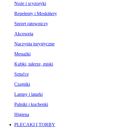
Noże i scyzoryki
Repelenty i Moskitiery
Sprzęt ratowniczy
Akcesoria
Naczynia turystyczne
Menażki
Kubki, talerze, miski
Sztućce
Czajniki
Lampy i latarki
Palniki i kuchenki
Higiena
PLECAKI I TORBY