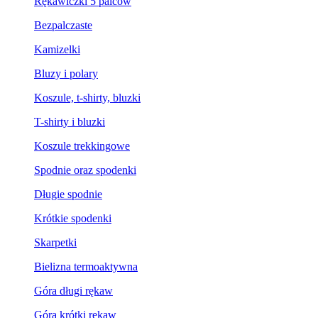
Rękawiczki 5 palców
Bezpalczaste
Kamizelki
Bluzy i polary
Koszule, t-shirty, bluzki
T-shirty i bluzki
Koszule trekkingowe
Spodnie oraz spodenki
Długie spodnie
Krótkie spodenki
Skarpetki
Bielizna termoaktywna
Góra długi rękaw
Góra krótki rękaw