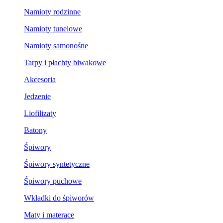
Namioty rodzinne
Namioty tunelowe
Namioty samonośne
Tarpy i płachty biwakowe
Akcesoria
Jedzenie
Liofilizaty
Batony
Śpiwory
Śpiwory syntetyczne
Śpiwory puchowe
Wkładki do śpiworów
Maty i materace