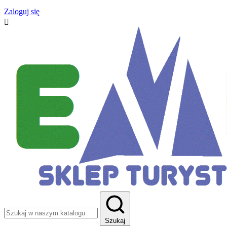
Zaloguj się

Szukaj