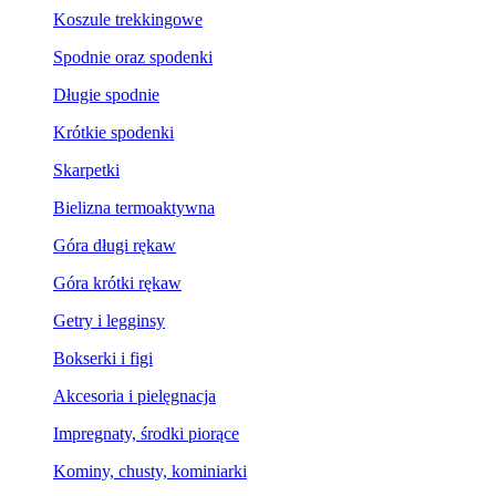
Koszule trekkingowe
Spodnie oraz spodenki
Długie spodnie
Krótkie spodenki
Skarpetki
Bielizna termoaktywna
Góra długi rękaw
Góra krótki rękaw
Getry i legginsy
Bokserki i figi
Akcesoria i pielęgnacja
Impregnaty, środki piorące
Kominy, chusty, kominiarki