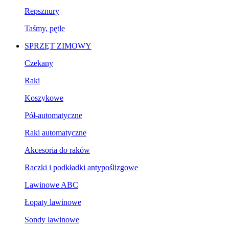
Repsznury
Taśmy, pętle
SPRZĘT ZIMOWY
Czekany
Raki
Koszykowe
Pół-automatyczne
Raki automatyczne
Akcesoria do raków
Raczki i podkładki antypoślizgowe
Lawinowe ABC
Łopaty lawinowe
Sondy lawinowe