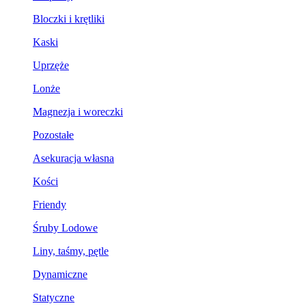
Bloczki i krętliki
Kaski
Uprzęże
Lonże
Magnezja i woreczki
Pozostałe
Asekuracja własna
Kości
Friendy
Śruby Lodowe
Liny, taśmy, pętle
Dynamiczne
Statyczne