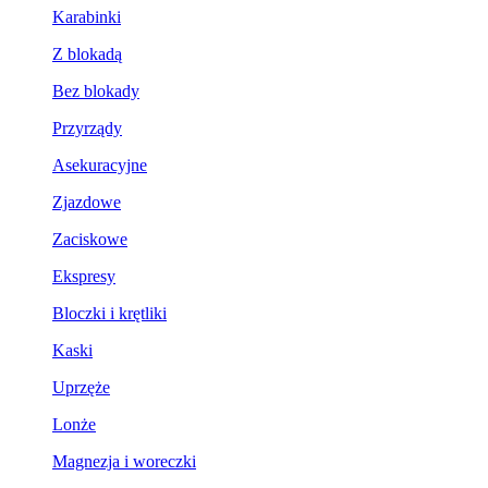
Karabinki
Z blokadą
Bez blokady
Przyrządy
Asekuracyjne
Zjazdowe
Zaciskowe
Ekspresy
Bloczki i krętliki
Kaski
Uprzęże
Lonże
Magnezja i woreczki