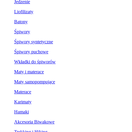
Jedzenie
Liofilizaty
Batony
Śpiwory
Śpiwory syntetyczne
Śpiwory puchowe
Wkładki do śpiworów
Maty i materace
Maty samopompujące
Materace
Karimaty
Hamaki
Akcesoria Biwakowe
Trekking i Hiking