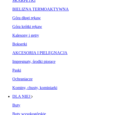
SKARPETKI
BIELIZNA TERMOAKTYWNA
Góra długi rękaw
Góra krótki rękaw
Kalesony i getry
Bokserki
AKCESORIA I PIELĘGNACJA
Impregnaty, środki piorące
Paski
Ochraniacze
Kominy, chusty, kominiarki
DLA NIEJ
Buty
Buty wysokogórskie