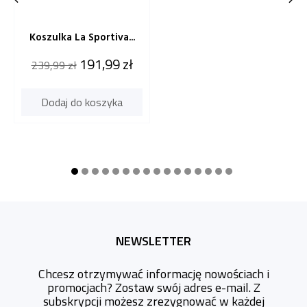


Koszulka La Sportiva...
Cena
Cena
191,99 zł
239,99 zł
katalogowa
Dodaj do koszyka
NEWSLETTER
Chcesz otrzymywać informację nowościach i
promocjach? Zostaw swój adres e-mail. Z
subskrypcji możesz zrezygnować w każdej