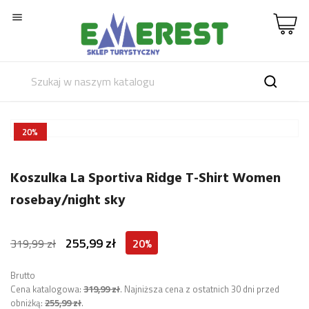

20%
Koszulka La Sportiva Ridge T-Shirt Women
rosebay/night sky
255,99 zł
319,99 zł
20%
Brutto
Cena katalogowa:
319,99 zł
.
Najniższa cena z ostatnich 30 dni przed
obniżką:
255,99 zł
.