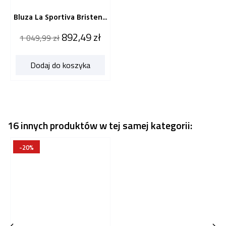
Bluza La Sportiva Bristen...
Cena
Cena
892,49 zł
1 049,99 zł
katalogowa
Dodaj do koszyka
16 innych produktów w tej samej kategorii:
-20%