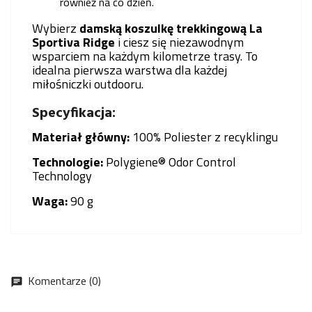
również na co dzień.
Wybierz
damską koszulkę trekkingową La
Sportiva Ridge
i ciesz się niezawodnym
wsparciem na każdym kilometrze trasy. To
idealna pierwsza warstwa dla każdej
miłośniczki outdooru.
Specyfikacja:
Materiał główny:
100% Poliester z recyklingu
Technologie:
Polygiene® Odor Control
Technology
Waga:
90 g
Komentarze (0)
chat