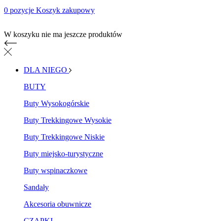
0 pozycje
Koszyk zakupowy
Koszyk zakupowy
W koszyku nie ma jeszcze produktów
DLA NIEGO
BUTY
Buty Wysokogórskie
Buty Trekkingowe Wysokie
Buty Trekkingowe Niskie
Buty miejsko-turystyczne
Buty wspinaczkowe
Sandały
Akcesoria obuwnicze
CZAPKI