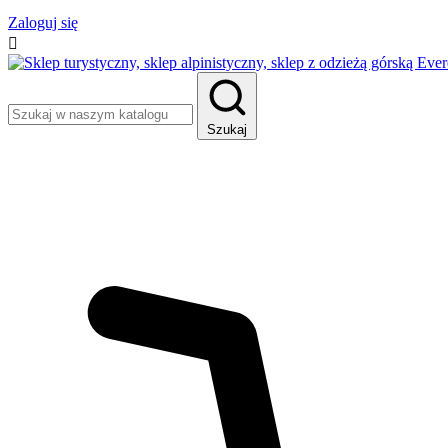
Zaloguj się

Szukaj