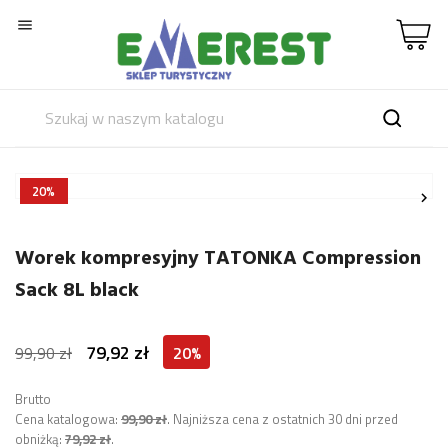

20%


Worek kompresyjny TATONKA Compression
Sack 8L black
79,92 zł
99,90 zł
20%
Brutto
Cena katalogowa:
99,90 zł
.
Najniższa cena z ostatnich 30 dni przed
obniżką:
79,92 zł
.