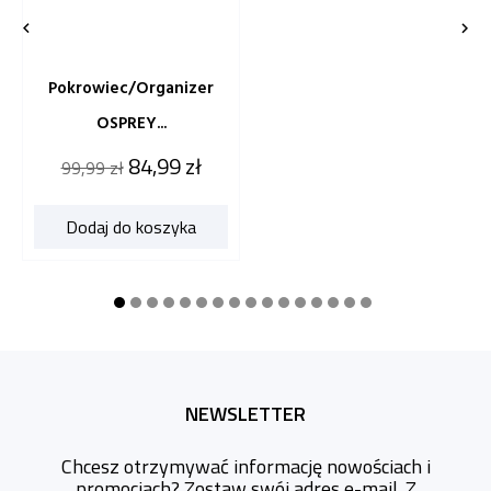


Pokrowiec/organizer
OSPREY...
Cena
Cena
84,99 zł
99,99 zł
katalogowa
Dodaj do koszyka
NEWSLETTER
Chcesz otrzymywać informację nowościach i
promocjach? Zostaw swój adres e-mail. Z