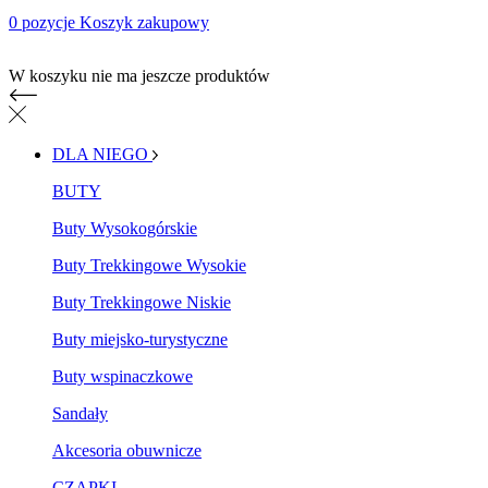
0 pozycje
Koszyk zakupowy
Koszyk zakupowy
W koszyku nie ma jeszcze produktów
DLA NIEGO
BUTY
Buty Wysokogórskie
Buty Trekkingowe Wysokie
Buty Trekkingowe Niskie
Buty miejsko-turystyczne
Buty wspinaczkowe
Sandały
Akcesoria obuwnicze
CZAPKI