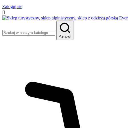
Zaloguj się

Szukaj