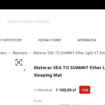
T TURYSTYCZNY
PLECAKI I TORBY
WSPINACZKA
race
Materace
Materac SEA TO SUMMIT Ether Light XT Extr

Materac SEA TO SUMMIT Ether Li

Sleeping Mat
1 189,99 zł
1 399,99 zł
15%
Brutto