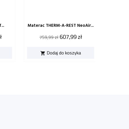
..
Materac THERM-A-REST NeoAir...
Materac 
Cena
Cena
Cen
ł
607,99 zł
759,99 zł
1 299
katalogowa
kata
Dodaj do koszyka

