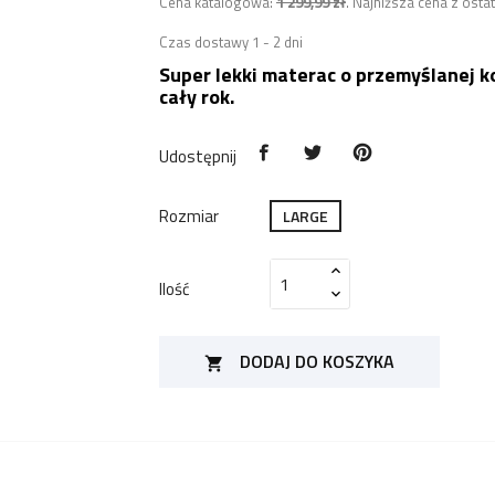
Cena katalogowa:
1 299,99 zł
.
Najniższa cena z ostat
Czas dostawy 1 - 2 dni
Super lekki materac o przemyślanej k
cały rok.
Udostępnij
Rozmiar
LARGE
Ilość
DODAJ DO KOSZYKA
