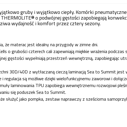
jątkowo gruby i wyjątkowo ciepły. Komórki pneumatyczne X
ji THERMOLITE® o podwójnej gęstości zapobiegają konwekcy
ziwa wydajność i komfort przez cztery sezony.
, że materac jest idealny na przygody w zimne dni.
lls o grubości czterech cali zapewniają miękkie wrażenia podczas 
nej gęstości wypełniają przestrzeń wewnętrzną, zapobiegając utrac
erzchni 30D/40D z wytłaczaną cieczą laminacją Sea to Summit jes
nie i regulacja są możliwe dzięki wielofunkcyjnemu zaworowi i doł
rmuły laminowania TPU zapobiega wewnętrznemu rozwojowi pleśni
waniu się poduszek Sea to Summit.
oże służyć jako pompka, zestaw naprawczy z sześcioma samoprzy