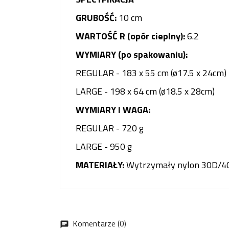
GRUBOŚĆ:
10 cm
WARTOŚĆ R (opór cieplny):
6.2
WYMIARY (po spakowaniu):
REGULAR - 183 x 55 cm (ø17.5 x 24cm)
LARGE - 198 x 64 cm (ø18.5 x 28cm)
WYMIARY I WAGA:
REGULAR - 720 g
LARGE - 950 g
MATERIAŁY:
Wytrzymały nylon 30D/40D
Komentarze (0)
chat