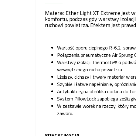
Materac Ether Light XT Extreme jest wy
komfortu, podczas gdy warstwy izolac
ruchowi powietrza. Efektem jest prawd
Wartość oporu cieplnego R-6,2 sprawia
Połączenia pneumatyczne Air Sprung Ce
Warstwy izolacji Thermolite® o podwój
wewnętrznego ruchu powietrza.
Lżejszy, cichszy i trwały materiał wi
Szybkie i łatwe napełnianie, opróżnia
Antybakteryjna obróbka dodana do fo
System PillowLock zapobiega ześlizgi
W zestawie worek na rzeczy, który m
zaworu.
SPECYFIKACJA