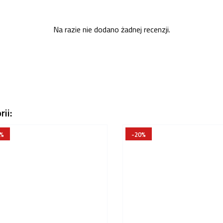
Na razie nie dodano żadnej recenzji.
ii:
0%
-20%