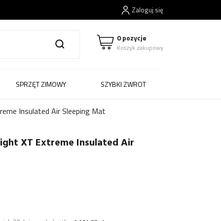
Zaloguj się
0 pozycje
Koszyk zakupowy
SPRZĘT ZIMOWY
SZYBKI ZWROT
eme Insulated Air Sleeping Mat
ght XT Extreme Insulated Air