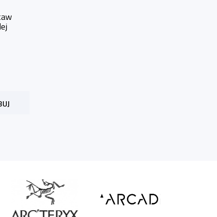
taw
ej