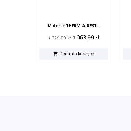
Materac THERM-A-REST...
Cena
Cena
1 063,99 zł
1 329,99 zł
katalogowa
Dodaj do koszyka
