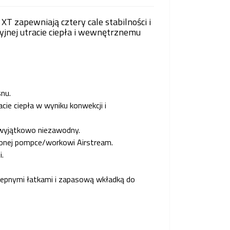
T zapewniają cztery cale stabilności i
jnej utracie ciepła i wewnętrznemu
snu.
ie ciepła w wyniku konwekcji i
t wyjątkowo niezawodny.
ączonej pompce/workowi Airstream.
.
lepnymi łatkami i zapasową wkładką do