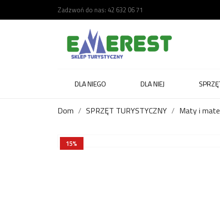
Zadzwoń do nas:
42 632 06 71
DLA NIEGO
DLA NIEJ
SPRZĘ
Dom
SPRZĘT TURYSTYCZNY
Maty i mate
15%
