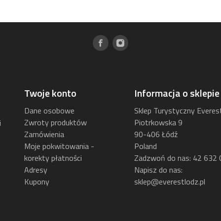
Twoje konto
Informacja o sklepie
Dane osobowe
Sklep Turystyczny Everes
Zwroty produktów
Piotrkowska 9
i
Zamówienia
90-406 Łódź
Moje pokwitowania -
Poland
korekty płatności
Zadzwoń do nas:
42 632 
Adresy
Napisz do nas:
Kupony
sklep@everestlodz.pl