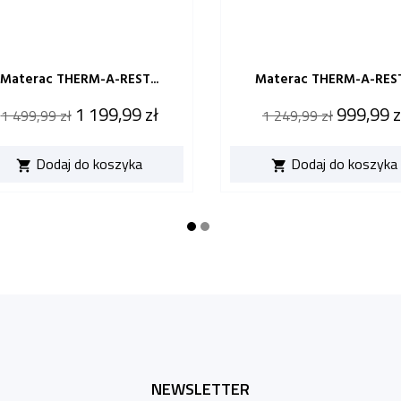
Materac THERM-A-REST...
Materac THERM-A-REST.
Cena
Cena
Cena
Cena
1 199,99 zł
999,99 z
1 499,99 zł
1 249,99 zł
katalogowa
katalogowa
Dodaj do koszyka
Dodaj do koszyka


NEWSLETTER