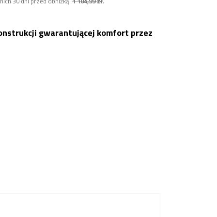
nich 30 dni przed obniżką:
1 104,99 zł
.
onstrukcji gwarantującej komfort przez