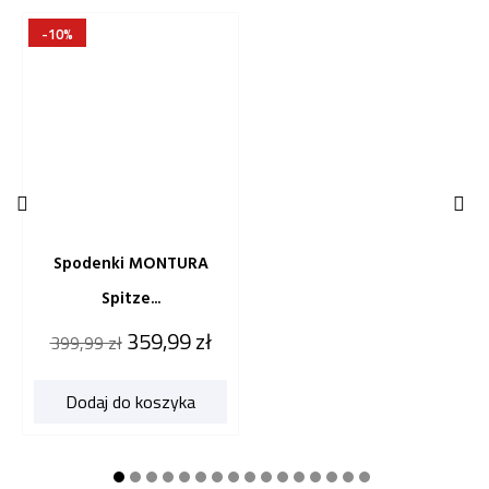
-10%


Spodenki MONTURA
Spitze...
Cena
Cena
359,99 zł
399,99 zł
katalogowa
Dodaj do koszyka