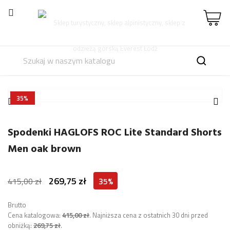

35%


Spodenki HAGLOFS ROC Lite Standard Shorts
Men oak brown
269,75 zł
415,00 zł
35%
Brutto
Cena katalogowa:
415,00 zł
.
Najniższa cena z ostatnich 30 dni przed
obniżką:
269,75 zł
.